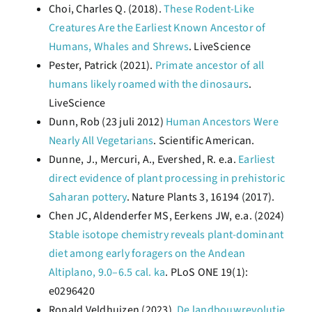
Choi, Charles Q. (2018).
These Rodent-Like
Creatures Are the Earliest Known Ancestor of
Humans, Whales and Shrews
. LiveScience
Pester, Patrick (2021).
Primate ancestor of all
humans likely roamed with the dinosaurs
.
LiveScience
Dunn, Rob (23 juli 2012)
Human Ancestors Were
Nearly All Vegetarians
. Scientific American.
Dunne, J., Mercuri, A., Evershed, R. e.a.
Earliest
direct evidence of plant processing in prehistoric
Saharan pottery
. Nature Plants 3, 16194 (2017).
Chen JC, Aldenderfer MS, Eerkens JW, e.a. (2024)
Stable isotope chemistry reveals plant-dominant
diet among early foragers on the Andean
Altiplano, 9.0–6.5 cal. ka
. PLoS ONE 19(1):
e0296420
Ronald Veldhuizen (2023).
De landbouwrevolutie