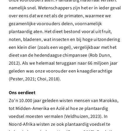
onze voorouders aten. Plantaardig materiaal verteert
Over ons
namelijk snel. Wetenschappers zijn het er in ieder geval
over eens dat we net als de primaten, waarmee we
Ondernemer
gezamenlijke voorouders delen, voornamelijk
plantaardig aten. Het dieet bestond vooral uit fruit,
noten, bladeren, wat insecten en bij hoge uitzondering
Contact
een klein dier (zoals een vogel), vergelijkbaar met het
dieet van de hedendaagse chimpansee (Rob Dunn,
Doneren
2012). Als we helemaal teruggaan naar 66 miljoen jaar
geleden was onze voorouder een knaagdierachtige
(Pester, 2021; Choi, 2018).
Shop
Ons oerdieet
English
Zo’n 10.000 jaar geleden wisten mensen van Marokko,
tot Midden-Amerika en Azië al hoe ze plantaardig
voedsel moesten vermalen (Veldhuizen, 2023). In
Noord-Afrika wisten ze ook plantaardig voedsel te