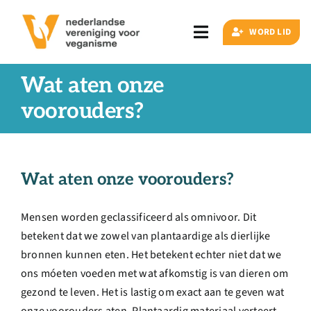
Ga
naar
WORD LID
Toggle
inhoud
Navigation
Zoeken
Wat aten onze
naar:
voorouders?
Veganisme
Wat aten onze voorouders?
Artikelen
Mensen worden geclassificeerd als omnivoor. Dit
Events
betekent dat we zowel van plantaardige als dierlijke
bronnen kunnen eten. Het betekent echter niet dat we
Doe ook mee
ons móeten voeden met wat afkomstig is van dieren om
gezond te leven. Het is lastig om exact aan te geven wat