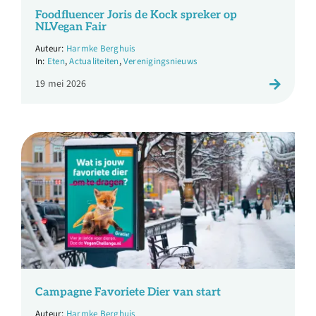
Over ons
Foodfluencer Joris de Kock spreker op
NLVegan Fair
Harmke Berghuis
Ondernemer
Eten
,
Actualiteiten
,
Verenigingsnieuws
19 mei 2026
Contact
Doneren
Shop
English
Campagne Favoriete Dier van start
Harmke Berghuis