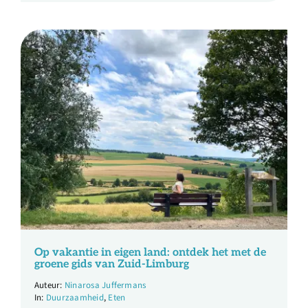
Op vakantie in eigen land: ontdek het met de
groene gids van Zuid-Limburg
Ninarosa Juffermans
Duurzaamheid
,
Eten