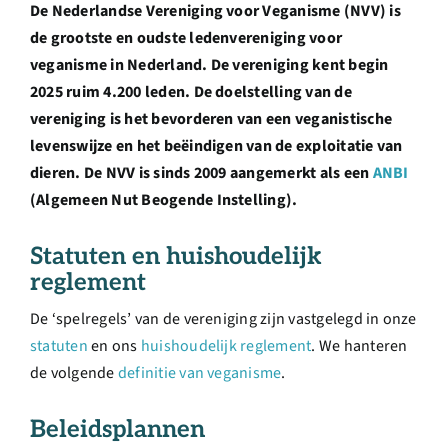
De Nederlandse Vereniging voor Veganisme (NVV) is
Over ons
de grootste en oudste ledenvereniging voor
veganisme in Nederland. De vereniging kent begin
Ondernemer
2025 ruim 4.200 leden. De doelstelling van de
vereniging is het bevorderen van een veganistische
Contact
levenswijze en het beëindigen van de exploitatie van
dieren. De NVV is sinds 2009 aangemerkt als een
ANBI
(Algemeen Nut Beogende Instelling).
Doneren
Statuten en huishoudelijk
Shop
reglement
De ‘spelregels’ van de vereniging zijn vastgelegd in onze
English
statuten
en ons
huishoudelijk reglement
. We hanteren
de volgende
definitie van veganisme
.
Beleidsplannen