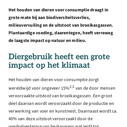
Over ons
Het houden van dieren voor consumptie draagt in
grote mate bij aan biodiversiteitsverlies,
Ondernemer
milieuvervuiling en de uitstoot van broeikasgassen.
Plantaardige voeding, daarentegen, heeft verreweg
Contact
de laagste impact op natuur en milieu.
Diergebruik heeft een grote
Doneren
impact op het klimaat
Shop
Het houden van dieren voor consumptie zorgt
2,3
wereldwijd voor ongeveer 15%
van de door mensen
veroorzaakte uitstoot van broeikasgassen. Een groot
English
deel daarvan wordt veroorzaakt door de productie en
verwerking van voer en kunstmest. Daarnaast wordt ca.
40% van deze uitstoot veroorzaakt door de
voedselvertering van herkauwers wat leidt tot