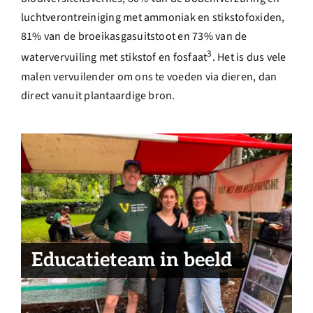
luchtverontreiniging met ammoniak en stikstofoxiden,
81% van de broeikasgasuitstoot en 73% van de
3
watervervuiling met stikstof en fosfaat
. Het is dus vele
malen vervuilender om ons te voeden via dieren, dan
direct vanuit plantaardige bron.
De waarde van een sterk
Nieuwe Schijf van Vijf –
deurbeleid in je
meer plantaardig en extra
kledingkast
vegan richtlijn
Op vakantie in eigen land:
Plantaardig voedsel is
ontdek het met de groene
langer houdbaar – zo zit dat
Educatieteam in beeld
gids van Zuid-Limburg