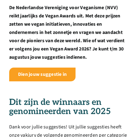
Over ons
De Nederlandse Vereniging voor Veganisme (NVV)
reikt jaarlijks de Vegan Awards uit. Met deze prijzen
Ondernemer
zetten we vegan initiatieven, innovaties en
ondernemers in het zonnetje en vragen we aandacht
voor de pioniers van deze wereld. Wie of wat verdient
Contact
er volgens jou een Vegan Award 2026? Je kunt t/m 30
augustus jouw suggesties indienen.
Doneren
Dien jouw suggestie in
Shop
Dit zijn de winnaars en
English
genomineerden van 2025
Dank voor jullie suggesties! Uit jullie suggesties heeft
onze vakjury de volgende genomineerden per categorie