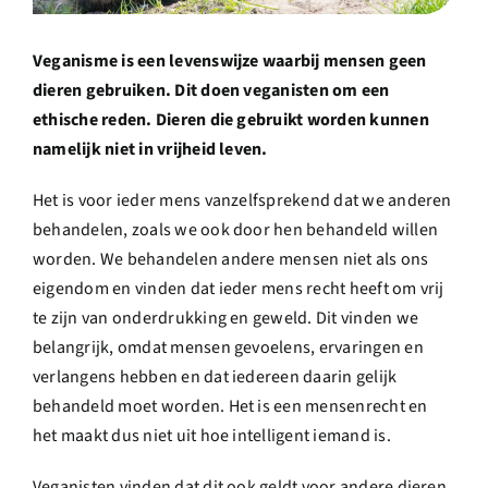
Over ons
Veganisme is een levenswijze waarbij mensen geen
Ondernemer
dieren gebruiken. Dit doen veganisten om een
ethische reden. Dieren die gebruikt worden kunnen
namelijk niet in vrijheid leven.
Contact
Het is voor ieder mens vanzelfsprekend dat we anderen
Doneren
behandelen, zoals we ook door hen behandeld willen
worden. We behandelen andere mensen niet als ons
eigendom en vinden dat ieder mens recht heeft om vrij
Shop
te zijn van onderdrukking en geweld. Dit vinden we
belangrijk, omdat mensen gevoelens, ervaringen en
English
verlangens hebben en dat iedereen daarin gelijk
behandeld moet worden. Het is een mensenrecht en
het maakt dus niet uit hoe intelligent iemand is.
Veganisten vinden dat dit ook geldt voor andere dieren.