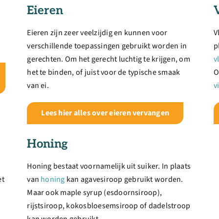
Eieren
Eieren zijn zeer veelzijdig en kunnen voor
V
verschillende toepassingen gebruikt worden in
p
gerechten. Om het gerecht luchtig te krijgen, om
v
het te binden, of juist voor de typische smaak
O
van ei.
v
Lees hier alles over eieren vervangen
Honing
Honing bestaat voornamelijk uit suiker. In plaats
et
van
honing
kan agavesiroop gebruikt worden.
Maar ook maple syrup (esdoornsiroop),
rijstsiroop, kokosbloesemsiroop of dadelstroop
kan worden gebruikt.