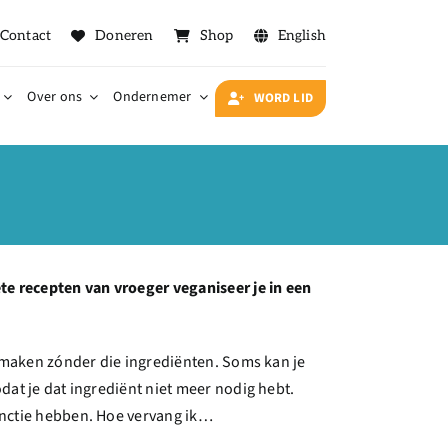
Contact
Doneren
Shop
English
Over ons
Ondernemer
WORD LID
te recepten van vroeger veganiseer je in een
n maken zónder die ingrediënten. Soms kan je
at je dat ingrediënt niet meer nodig hebt.
unctie hebben. Hoe vervang ik…