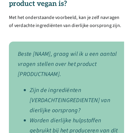
product vegan is?
Met het onderstaande voorbeeld, kan je zelf navragen
of verdachte ingrediënten van dierlijke oorsprong zijn.
Beste [NAAM], graag wil ik u een aantal
vragen stellen over het product
[PRODUCTNAAM].
Zijn de ingrediënten
[VERDACHTEINGREDIENTEN] van
dierlijke oorsprong?
Worden dierlijke hulpstoffen
gebruikt bij het produceren van dit