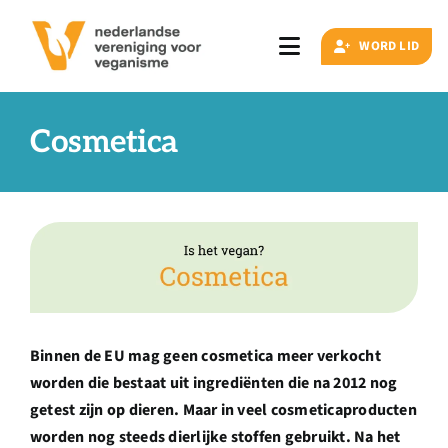
Ga
naar
WORD LID
Toggle
inhoud
Navigation
Zoeken
naar:
Cosmetica
Veganisme
Artikelen
Events
Binnen de EU mag geen cosmetica meer verkocht
worden die bestaat uit ingrediënten die na 2012 nog
Doe ook mee
getest zijn op dieren. Maar in veel cosmeticaproducten
worden nog steeds dierlijke stoffen gebruikt. Na het