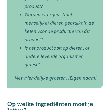
product?
Worden er ergens (niet-
menselijke) dieren gebruikt in de
keten voor de productie van dit
product?
Is het product ooit op dieren, of
andere levende organismen
getest?
Met vriendelijke groeten, [Eigen naam]
Op welke ingrediënten moet je