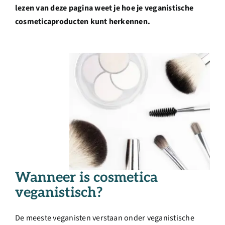
Over ons
lezen van deze pagina weet je hoe je veganistische
cosmeticaproducten kunt herkennen.
Ondernemer
Contact
Doneren
Shop
English
Wanneer is cosmetica
veganistisch?
De meeste veganisten verstaan onder veganistische