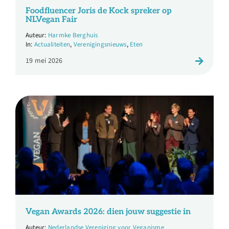
Over ons
Foodfluencer Joris de Kock spreker op
NLVegan Fair
Harmke Berghuis
Ondernemer
Actualiteiten
,
Verenigingsnieuws
,
Eten
19 mei 2026
Contact
Doneren
Shop
English
Vegan Awards 2026: dien jouw suggestie in
Nederlandse Vereniging voor Veganisme