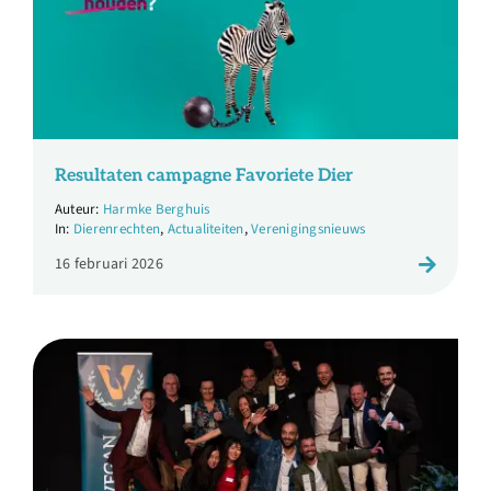
Resultaten campagne Favoriete Dier
Harmke Berghuis
Dierenrechten
,
Actualiteiten
,
Verenigingsnieuws
16 februari 2026