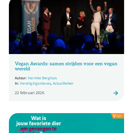
Vegan Awards: samen strijden voor een vegan
wereld
Harmke Berghuis
Verenigingsnieuws
,
Actualiteiten
22 februari 2026