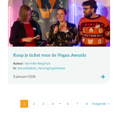
Koop je ticket voor de Vegan Awards
Harmke Berghuis
Actualiteiten
,
Verenigingsnieuws
9 januari 2026
1
2
3
4
···
6
7
8
Volgende