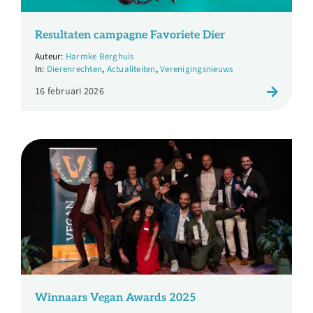
Resultaten campagne Favoriete Dier
Harmke Berghuis
Dierenrechten
,
Actualiteiten
,
Verenigingsnieuws
16 februari 2026
Winnaars Vegan Awards 2025