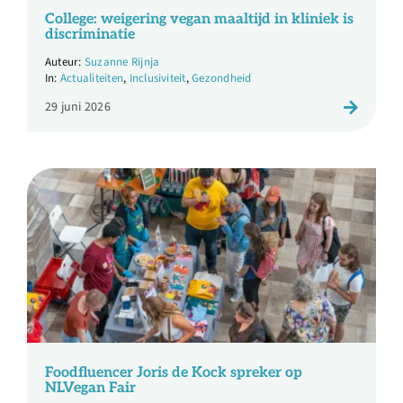
Over ons
College: weigering vegan maaltijd in kliniek is
discriminatie
Suzanne Rijnja
Ondernemer
Actualiteiten
,
Inclusiviteit
,
Gezondheid
29 juni 2026
Contact
Doneren
Shop
English
Foodfluencer Joris de Kock spreker op
NLVegan Fair