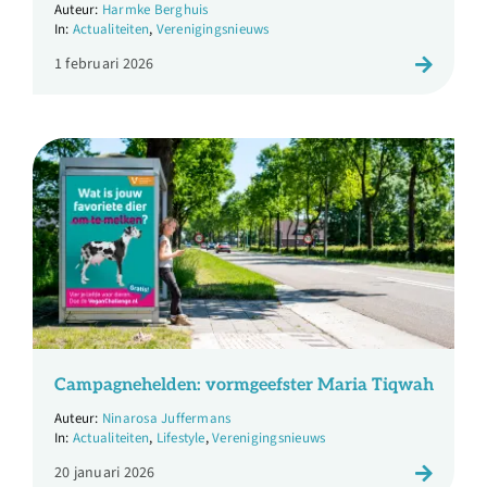
Harmke Berghuis
Actualiteiten
,
Verenigingsnieuws
1 februari 2026
Campagnehelden: vormgeefster Maria Tiqwah
Ninarosa Juffermans
Actualiteiten
,
Lifestyle
,
Verenigingsnieuws
20 januari 2026