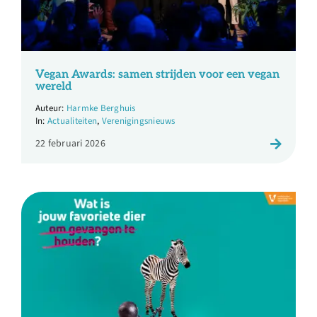
Vegan Awards: samen strijden voor een vegan
wereld
Harmke Berghuis
Actualiteiten
,
Verenigingsnieuws
22 februari 2026