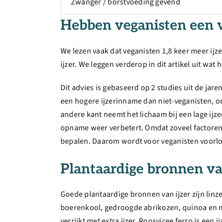
Zwanger / borstvoeding gevend
Hebben veganisten een v
We lezen vaak dat veganisten 1,8 keer meer 
ijzer. We leggen verderop in dit artikel uit wat h
Dit advies is gebaseerd op 2 studies uit de jar
een hogere ijzerinname dan niet-veganisten, o
andere kant neemt het lichaam bij een lage ijz
opname weer verbetert. Omdat zoveel factoren 
bepalen. Daarom wordt voor veganisten voorlop
Plantaardige bronnen va
Goede plantaardige bronnen van ijzer zijn lin
boerenkool, gedroogde abrikozen, quinoa en me
verrijkt met extra ijzer. Roosvicee ferro is een 