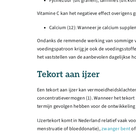
Fytinezuur (uit granen), tannines (uit ko
Vitamine C kan het negatieve effect overigens
Calcium (12): Wanneer je calcium suppleme
Ondanks de remmende werking van sommige
voedingspatroon krijg je ook de voedingsstof
het vaststellen van de aanbevolen dagelijkse ho
Tekort aan ijzer
Een tekort aan ijzer kan vermoeidheidsklachten
concentratievermogen (1). Wanneer het tekort 
termijn gevolgen hebben voor de ontwikkeling
IJzertekort komt in Nederland relatief vaak vo
menstruatie of bloeddonatie),
zwanger bent
of