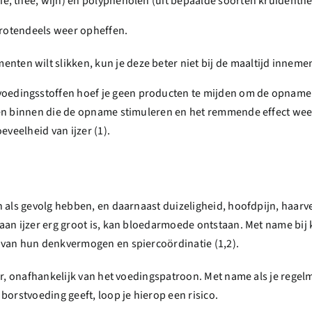
ffie, thee, wijn) en polyphenolen (uit bepaalde soorten kruidenth
 grotendeels weer opheffen.
nten wilt slikken, kun je deze beter niet bij de maaltijd inneme
voedingsstoffen hoef
je geen producten te mijden om de opname v
fen binnen die de opname stimuleren en het remmende effect wee
eveelheid van ijzer (1).
 als gevolg hebben, en daarnaast duizeligheid, hoofdpijn, haarv
aan ijzer erg groot is, kan bloedarmoede ontstaan. Met name bij
 van hun denkvermogen en spiercoördinatie (1,2).
or, onafhankelijk van het voedingspatroon. Met name als je regelm
 borstvoeding geeft, loop je hierop een risico.