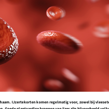
ichaam. IJzertekorten komen regelmatig voor, zowel bij vleesete
en. Goede plantaardige bronnen van ijzer zijn bijvoorbeeld vol