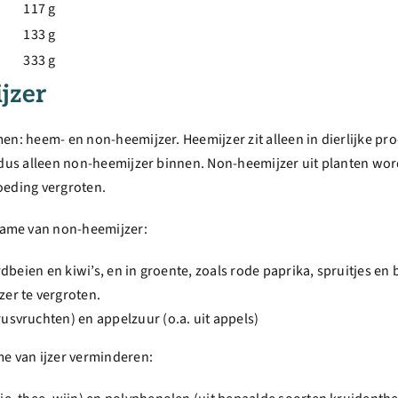
117 g
133 g
333 g
jzer
men: heem- en non-heemijzer. Heemijzer zit alleen in dierlijke pr
gt dus alleen non-heemijzer binnen. Non-heemijzer uit planten 
oeding vergroten.
name van non-heemijzer:
aardbeien en kiwi’s, en in groente, zoals rode paprika, spruitjes en 
er te vergroten.
rusvruchten) en appelzuur (o.a. uit appels)
e van ijzer verminderen: