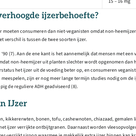
15 – 16 mg
erhoogde ijzerbehoefte?
ijzer moeten consumeren dan niet-veganisten omdat non-heemij
et verschil is tussen de twee soorten ijzer.
en ‘90 (7). Aan de ene kant is het aannemelijk dat mensen met ee
mdat non-heemijzer uit planten slechter wordt opgenomen dan he
erstatus het ijzer uit de voeding beter op, en consumeren veganis
meespelen, zijn er nog meer lange termijn studies nodig om de 
ig de reguliere ADH geadviseerd (8).
n IJzer
zen, kikkererwten, bonen, tofu, cashewnoten, chiazaad, gemalen
t ijzer verrijkte ontbijtgranen. Daarnaast worden vleesopvolger
ijzer-verrijkt siroop waarmee je makkelijk extra ijzer binnen kan k