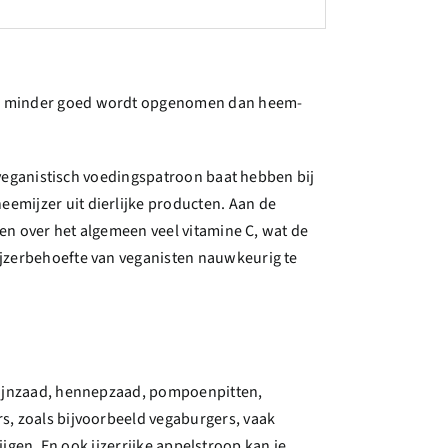
zer minder goed wordt opgenomen dan heem-
n veganistisch voedingspatroon baat hebben bij
emijzer uit dierlijke producten. Aan de
ten over het algemeen veel vitamine C, wat de
ijzerbehoefte van veganisten nauwkeurig te
 lijnzaad, hennepzaad, pompoenpitten,
s, zoals bijvoorbeeld vegaburgers, vaak
rijgen. En ook ijzerrijke appelstroop kan je