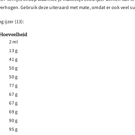
erhogen. Gebruik deze uiteraard met mate, omdat er ook veel suik
 ijzer (13):
Hoeveelheid
2 ml
13 g
41 g
50 g
50 g
77 g
67 g
67 g
69 g
90 g
95 g