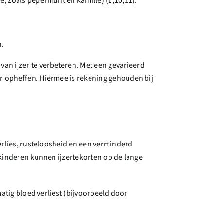
ee, zoals pepermunt en kamille) (1,10,11).
n.
an ijzer te verbeteren. Met een gevarieerd
r opheffen. Hiermee is rekening gehouden bij
erlies, rusteloosheid en een verminderd
 kinderen kunnen ijzertekorten op de lange
atig bloed verliest (bijvoorbeeld door