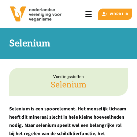
Ga
naar
WORD LID
Toggle
inhoud
Navigation
Zoeken
naar:
Selenium
Veganisme
Artikelen
Events
Selenium is een spoorelement. Het menselijk lichaam
heeft dit mineraal slecht in hele kleine hoeveelheden
Doe ook mee
nodig. Maar selenium speelt wel een belangrijke rol
bij het regelen van de schildklierfunctie, het