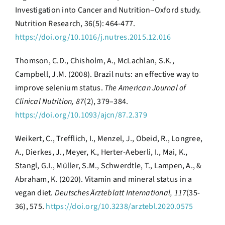
Investigation into Cancer and Nutrition–Oxford study.
Nutrition Research, 36(5): 464-477.
https://doi.org/10.1016/j.nutres.2015.12.016
Thomson, C.D., Chisholm, A., McLachlan, S.K.,
Campbell, J.M. (2008). Brazil nuts: an effective way to
improve selenium status.
The American Journal of
Clinical Nutrition, 87
(2), 379–384.
https://doi.org/10.1093/ajcn/87.2.379
Weikert, C., Trefflich, I., Menzel, J., Obeid, R., Longree,
A., Dierkes, J., Meyer, K., Herter-Aeberli, I., Mai, K.,
Stangl, G.I., Müller, S.M., Schwerdtle, T., Lampen, A., &
Abraham, K. (2020). Vitamin and mineral status in a
vegan diet.
Deutsches Ärzteblatt International, 117
(35-
36), 575.
https://doi.org/10.3238/arztebl.2020.0575