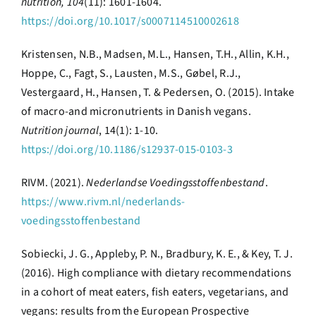
nutrition, 104
(11): 1601-1604.
https://doi.org/10.1017/s0007114510002618
Kristensen, N.B., Madsen, M.L., Hansen, T.H., Allin, K.H.,
Hoppe, C., Fagt, S., Lausten, M.S., Gøbel, R.J.,
Vestergaard, H., Hansen, T. & Pedersen, O. (2015). Intake
of macro-and micronutrients in Danish vegans.
Nutrition journal
, 14
(1): 1-10.
https://doi.org/10.1186/s12937-015-0103-3
RIVM. (2021).
Nederlandse Voedingsstoffenbestand
.
https://www.rivm.nl/nederlands-
voedingsstoffenbestand
Sobiecki, J. G., Appleby, P. N., Bradbury, K. E., & Key, T. J.
(2016). High compliance with dietary recommendations
in a cohort of meat eaters, fish eaters, vegetarians, and
vegans: results from the European Prospective