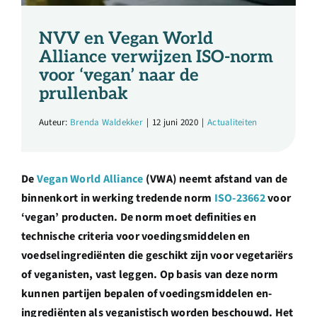
Over ons
NVV en Vegan World
Ondernemer
Alliance verwijzen ISO-norm
voor ‘vegan’ naar de
prullenbak
Contact
Auteur:
Brenda Waldekker
|
12 juni 2020
|
Actualiteiten
Doneren
De
Vegan World Alliance
(VWA) neemt afstand van de
Shop
binnenkort in werking tredende norm
ISO-23662
voor
‘vegan’ producten. De
norm moet definities en
technische criteria voor voedingsmiddelen en
English
voedselingrediënten die geschikt zijn voor vegetariërs
of veganisten, vast leggen. Op basis van deze norm
kunnen partijen bepalen of voedingsmiddelen en-
ingrediënten als veganistisch worden beschouwd.
Het