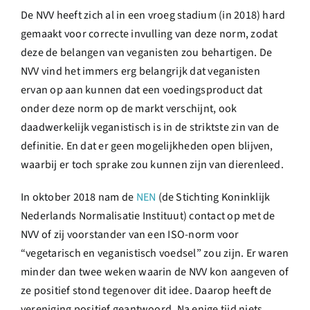
De NVV heeft zich al in een vroeg stadium (in 2018) hard
gemaakt voor correcte invulling van deze norm, zodat
deze de belangen van veganisten zou behartigen. De
NVV vind het immers erg belangrijk dat veganisten
ervan op aan kunnen dat een voedingsproduct dat
onder deze norm op de markt verschijnt, ook
daadwerkelijk veganistisch is in de striktste zin van de
definitie. En dat er geen mogelijkheden open blijven,
waarbij er toch sprake zou kunnen zijn van dierenleed.
In oktober 2018 nam de
NEN
(de Stichting Koninklijk
Nederlands Normalisatie Instituut) contact op met de
NVV of zij voorstander van een ISO-norm voor
“vegetarisch en veganistisch voedsel” zou zijn. Er waren
minder dan twee weken waarin de NVV kon aangeven of
ze positief stond tegenover dit idee. Daarop heeft de
vereniging positief geantwoord. Na enige tijd niets