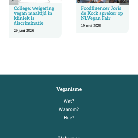
College: weigering
Foodfluencer Joris
vegan maaltijd in
de Kock spreker op
kliniek is
NLVegan Fair
discriminatie
19 mei 2026
29 juni 2026
Veganisme
Wat?
Waarom?
Hoe?