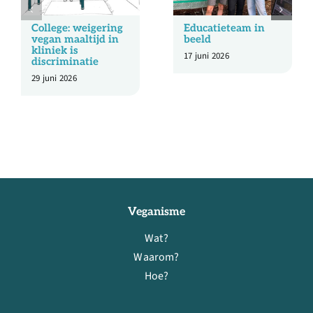
College: weigering
Educatieteam in
vegan maaltijd in
beeld
kliniek is
17 juni 2026
discriminatie
29 juni 2026
Veganisme
Wat?
Waarom?
Hoe?