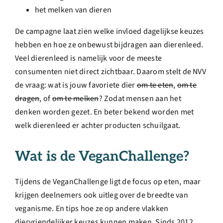
het melken van dieren
De campagne laat zien welke invloed dagelijkse keuzes
hebben en hoe ze onbewust bijdragen aan dierenleed.
Veel dierenleed is namelijk voor de meeste
consumenten niet direct zichtbaar. Daarom stelt de NVV
de vraag: wat is jouw favoriete dier
om te eten
,
om te
dragen
, of
om te melken
? Zodat mensen aan het
denken worden gezet. En beter bekend worden met
welk dierenleed er achter producten schuilgaat.
Wat is de VeganChallenge?
Tijdens de VeganChallenge ligt de focus op eten, maar
krijgen deelnemers ook uitleg over de breedte van
veganisme. En tips hoe ze op andere vlakken
diervriendelijker keuzes kunnen maken. Sinds 2012