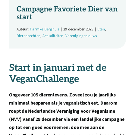
Over ons
Campagne Favoriete Dier van
start
Ondernemer
Auteur:
Harmke Berghuis
|
29 december 2025
|
Eten
,
Dierenrechten
,
Actualiteiten
,
Verenigingsnieuws
Contact
Doneren
Start in januari met de
VeganChallenge
Shop
Ongeveer 105 dierenlevens. Zoveel zou je jaarlijks
English
minimaal besparen als je veganistisch eet. Daarom
roept de Nederlandse Vereniging voor Veganisme
(NVV) vanaf 29 december via een landelijke campagne
op tot een goed voornemen: doe mee aan de