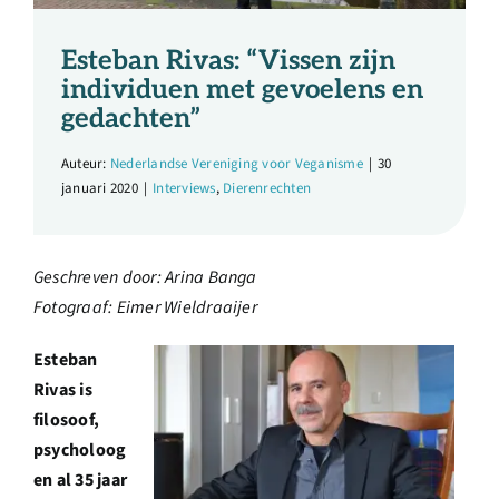
Over ons
Esteban Rivas: “Vissen zijn
Ondernemer
individuen met gevoelens en
gedachten”
Contact
Auteur:
Nederlandse Vereniging voor Veganisme
|
30
januari 2020
|
Interviews
,
Dierenrechten
Doneren
Geschreven door: Arina Banga
Shop
Fotograaf: Eimer Wieldraaijer
Esteban
English
Rivas is
filosoof,
psycholoog
en al 35 jaar