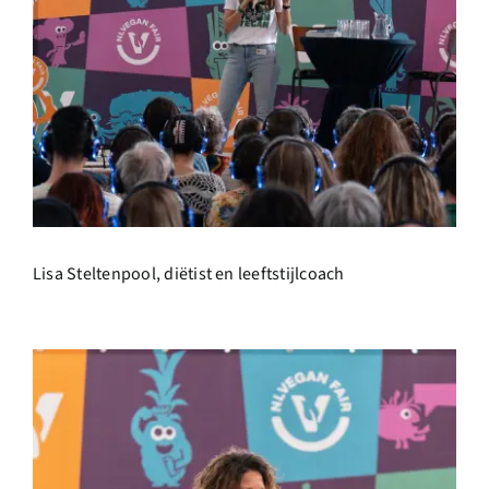
Lisa Steltenpool, d
iëtist en leeftstijlcoach