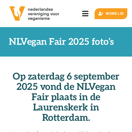
Ga
naar
WORD LID
Toggle
inhoud
Navigation
Zoeken
naar:
NLVegan Fair 2025 foto’s
Veganisme
Op zaterdag 6 september
Artikelen
2025 vond de NLVegan
Fair plaats in de
Events
Laurenskerk in
Rotterdam.
Doe ook mee