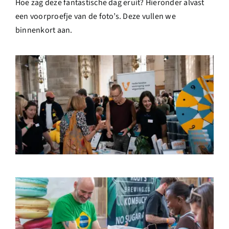
Hoe zag deze fantastische dag eruit? Hieronder alvast
Over ons
een voorproefje van de foto’s. Deze vullen we
binnenkort aan.
Ondernemer
Contact
Doneren
Shop
English