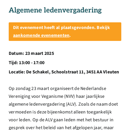
Over ons
Algemene ledenvergadering
Ondernemer
Dit evenement heeft al plaatsgevonden. Bekijk
aankomende evenementen
.
Contact
Datum:
23 maart 2025
Doneren
Tijd:
13:00 - 17:00
Locatie:
De Schakel, Schoolstraat 11, 3451 AA Vleuten
Shop
Op zondag 23 maart organiseert de Nederlandse
Vereniging voor Veganisme (NVV) haar jaarlijkse
English
algemene ledenvergadering (ALV). Zoals de naam doet
vermoeden is deze bijeenkomst alleen toegankelijk
voor leden. Op de ALV gaan leden met het bestuur in
gesprek over het beleid van het afgelopen jaar, maar