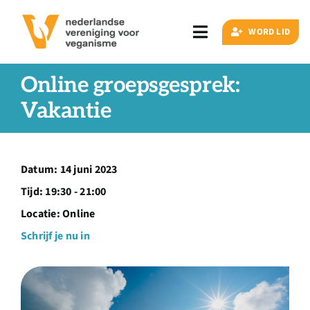
Ga
naar
WORD LID
Toggle
inhoud
Navigation
Zoeken
Online groepsgesprek:
naar:
Vakantie
Veganisme
Datum:
14 juni 2023
Artikelen
Tijd:
19:30 - 21:00
Locatie:
Online
Events
Schrijf je nu in
Doe ook mee