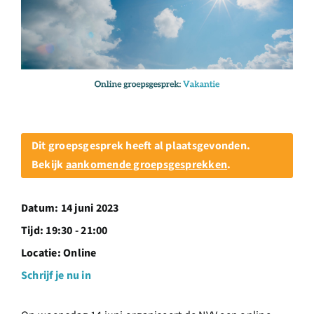
Over ons
Ondernemer
Contact
Dit groepsgesprek heeft al plaatsgevonden.
Doneren
Bekijk
aankomende groepsgesprekken
.
Shop
Datum:
14 juni 2023
Tijd:
19:30 - 21:00
English
Locatie:
Online
Schrijf je nu in