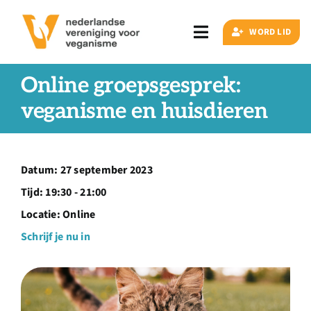
Ga
naar
WORD LID
Toggle
inhoud
Navigation
Zoeken
Online groepsgesprek:
naar:
veganisme en huisdieren
Veganisme
Datum:
27 september 2023
Artikelen
Tijd:
19:30 - 21:00
Locatie:
Online
Events
Schrijf je nu in
Doe ook mee