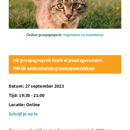
Over ons
Ondernemer
Contact
Dit groepsgesprek heeft al plaatsgevonden.
Doneren
Bekijk
aankomende groepsgesprekken
.
Shop
Datum:
27 september 2023
Tijd:
19:30 - 21:00
English
Locatie:
Online
Schrijf je nu in