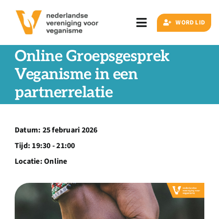
Ga
naar
WORD LID
Toggle
inhoud
Navigation
Online Groepsgesprek
Zoeken
naar:
Veganisme in een
partnerrelatie
Veganisme
Artikelen
Datum:
25 februari 2026
Tijd:
19:30 - 21:00
Events
Locatie:
Online
Doe ook mee