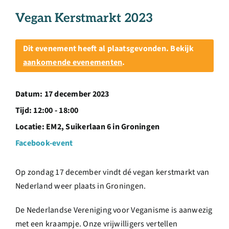
Over ons
Vegan Kerstmarkt 2023
Ondernemer
Dit evenement heeft al plaatsgevonden. Bekijk
aankomende evenementen
.
Contact
Datum:
17 december 2023
Doneren
Tijd:
12:00 - 18:00
Locatie:
EM2, Suikerlaan 6 in Groningen
Shop
Facebook-event
Op zondag 17 december vindt dé vegan kerstmarkt van
English
Nederland weer plaats in Groningen.
De Nederlandse Vereniging voor Veganisme is aanwezig
met een kraampje. Onze vrijwilligers vertellen