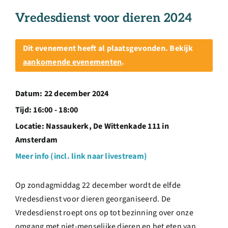
Over ons
Vredesdienst voor dieren 2024
Ondernemer
Dit evenement heeft al plaatsgevonden. Bekijk
aankomende evenementen
.
Contact
Datum:
22 december 2024
Doneren
Tijd:
16:00 - 18:00
Locatie:
Nassaukerk, De Wittenkade 111 in
Amsterdam
Shop
Meer info (incl. link naar livestream)
English
Op zondagmiddag 22 december wordt de elfde
Vredesdienst voor dieren georganiseerd. De
Vredesdienst roept ons op tot bezinning over onze
omgang met niet-menselijke dieren en het eten van