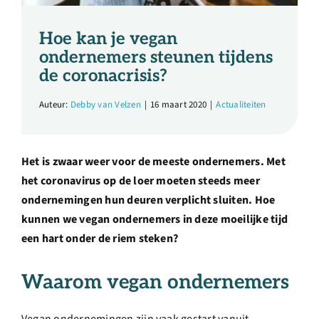
Over ons
Hoe kan je vegan
Ondernemer
ondernemers steunen tijdens
de coronacrisis?
Contact
Auteur:
Debby van Velzen
|
16 maart 2020
|
Actualiteiten
Doneren
Het is zwaar weer voor de meeste ondernemers. Met
het coronavirus op de loer moeten steeds meer
Shop
ondernemingen hun deuren verplicht sluiten. Hoe
kunnen we vegan ondernemers in deze moeilijke tijd
een hart onder de riem steken?
English
Waarom vegan ondernemers
Vegan ondernemingen zijn vaak gestart vanuit