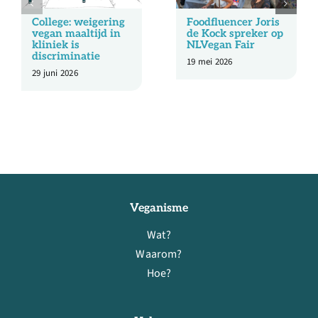
College: weigering
Foodfluencer Joris
vegan maaltijd in
de Kock spreker op
kliniek is
NLVegan Fair
discriminatie
19 mei 2026
29 juni 2026
Veganisme
Wat?
Waarom?
Hoe?