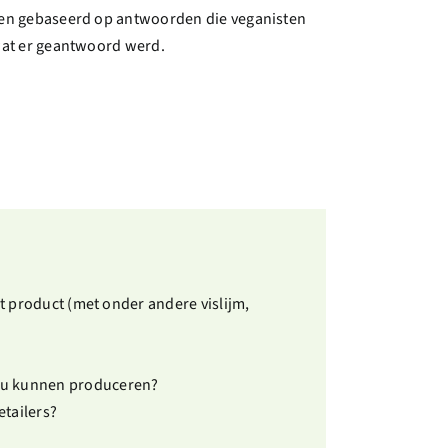
nken gebaseerd op antwoorden die veganisten
 wat er geantwoord werd.
et product (met onder andere vislijm,
zou kunnen produceren?
etailers?