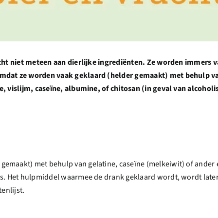
icht niet meteen aan dierlijke ingrediënten. Ze worden immers v
mdat ze worden vaak geklaard (helder gemaakt) met behulp van 
, vislijm, caseïne, albumine, of chitosan (in geval van alcoholi
maakt) met behulp van gelatine, caseïne (melkeiwit) of ander eiwi
is. Het hulpmiddel waarmee de drank geklaard wordt, wordt late
enlijst.