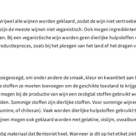
Vrijwel alle wijnen worden geklaard, zodat de wijn niet vertroebe
r zijn de meeste wijnen niet veganistisch. Ook mogen ingrediënt
n. Bij een veganistische wijn worden geen dierlijke hulpstoffen o
roductieproces, zoals bij het ploegen van het land of het dragen
 toegevoegd, om onder andere de smaak, kleur en kwantiteit aan 
e stoffen ze moeten toevoegen om de geschikte toestand te krij
ogen bij de productie van wijn een zestigtal stoffen gebruikt 
den. Sommige stoffen zijn dierlijke stoffen. Voor sommige wijnen
lbumine, of chitosan). Vaak worden dierlijke hulpstoffen gebruikt 
wijnen mogen ook geklaard worden met gelatine, vislijm, ovoalbum
g materiaal dat Bentoniet heet. Wanneer je dit op het etiket ziet 