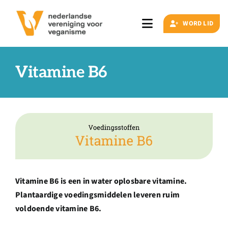
Ga
naar
WORD LID
Toggle
inhoud
Navigation
Zoeken
naar:
Vitamine B6
Veganisme
Artikelen
Events
Vitamine B6 is een in water oplosbare vitamine.
Plantaardige voedingsmiddelen leveren ruim
Doe ook mee
voldoende vitamine B6.