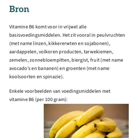
Over ons
Bron
Ondernemer
Vitamine B6 komt voor in vrijwel alle
basisvoedingsmiddelen. Het zit vooral in peulvruchten
(met name linzen, kikkererwten en sojabonen),
Contact
aardappelen, volkoren producten, tarwekiemen,
zemelen, zonnebloempitten, biergist, fruit (met name
Doneren
avocado’s en bananen) en groenten (met name
koolsoorten en spinazie).
Shop
Enkele voorbeelden van voedingsmiddelen met
vitamine B6 (per 100 gram):
English