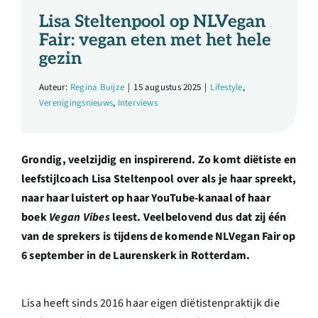
Over ons
Lisa Steltenpool op NLVegan
Fair: vegan eten met het hele
Ondernemer
gezin
Auteur:
Regina Buijze
|
15 augustus 2025
|
Lifestyle
,
Contact
Verenigingsnieuws
,
Interviews
Doneren
Grondig, veelzijdig en inspirerend. Zo komt diëtiste en
leefstijlcoach Lisa Steltenpool over als je haar spreekt,
Shop
naar haar luistert op haar YouTube-kanaal of haar
boek
Vegan Vibes
leest. Veelbelovend dus dat zij één
van de sprekers is tijdens de komende NLVegan Fair op
English
6 september in de Laurenskerk in Rotterdam.
Lisa heeft sinds 2016 haar eigen diëtistenpraktijk die