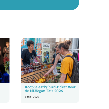
Koop je early bird-ticket voor
College
de NLVegan Fair 2026
maaltijd
discrim
1 mei 2026
29 juni 20