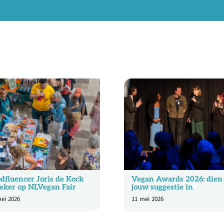
dfluencer Joris de Kock
Vegan Awards 2026: dien
eker op NLVegan Fair
jouw suggestie in
ei 2026
11 mei 2026