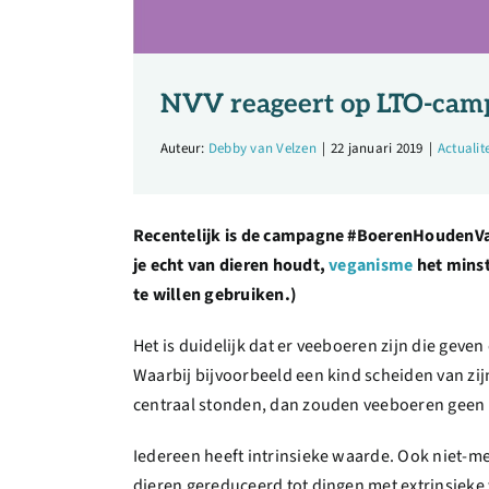
NVV reageert op LTO-cam
Auteur:
Debby van Velzen
|
22 januari 2019
|
Actualit
Recentelijk is de campagne #BoerenHoudenVan
je echt van dieren houdt,
veganisme
het minst
te willen gebruiken.)
Het is duidelijk dat er veeboeren zijn die gev
Waarbij bijvoorbeeld een kind scheiden van zijn
centraal stonden, dan zouden veeboeren geen d
Iedereen heeft intrinsieke waarde. Ook niet-m
dieren gereduceerd tot dingen met extrinsieke