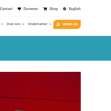
Contact
Doneren
Shop
English
Over ons
Ondernemer
WORD LID