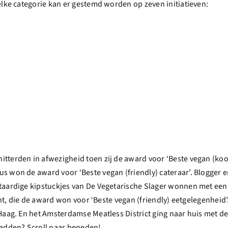
elke categorie kan er gestemd worden op zeven initiatieven:
itterden in afwezigheid toen zij de award voor ‘Beste vegan (k
 won de award voor ‘Beste vegan (friendly) cateraar’. Blogger e
ntaardige kipstuckjes van De Vegetarische Slager wonnen met ee
echt, die de award won voor ‘Beste vegan (friendly) eetgelegenheid
Haag. En het Amsterdamse Meatless District ging naar huis met d
adden? Scroll naar beneden!