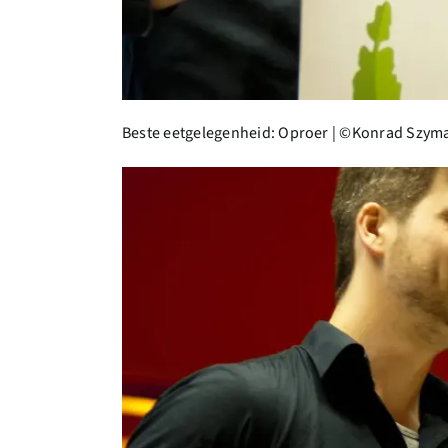
Beste eetgelegenheid: Oproer | ©Konrad Szym