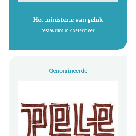
Het ministerie van geluk
restaurant in Zoetermeer
Genomineerde