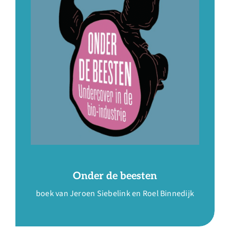
Onder de beesten
boek van Jeroen Siebelink en Roel Binnedijk