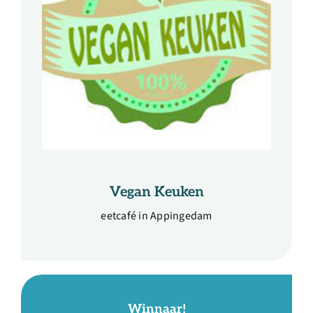
Vegan Keuken
eetcafé in Appingedam
Winnaar!