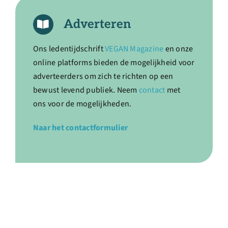
Adverteren
Ons ledentijdschrift
VEGAN Magazine
en onze
online platforms bieden de mogelijkheid voor
adverteerders om zich te richten op een
bewust levend publiek. Neem
contact
met
ons voor de mogelijkheden.
Naar het contactformulier