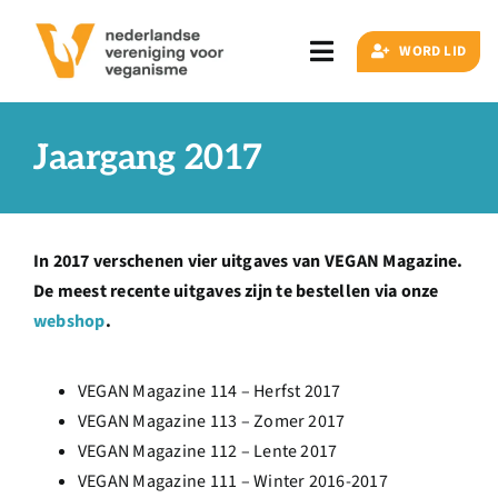
Ga
naar
WORD LID
Toggle
inhoud
Navigation
Zoeken
naar:
Jaargang 2017
Veganisme
In 2017 verschenen vier uitgaves van VEGAN Magazine.
Artikelen
De meest recente uitgaves zijn te bestellen via onze
webshop
.
Events
VEGAN Magazine 114 – Herfst 2017
VEGAN Magazine 113 – Zomer 2017
Doe ook mee
VEGAN Magazine 112 – Lente 2017
VEGAN Magazine 111 – Winter 2016-2017