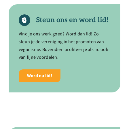
Over ons
Steun ons en word lid!
Ondernemer
Vind je ons werk goed? Word dan lid! Zo
Contact
steun je de vereniging in het promoten van
veganisme. Bovendien profiteer je als lid ook
van fijne voordelen.
Doneren
Word nu lid!
Shop
English