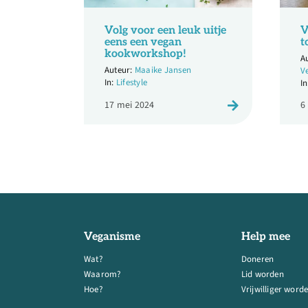
Volg voor een leuk uitje
V
eens een vegan
t
kookworkshop!
Maaike Jansen
V
Lifestyle
17 mei 2024
6
Veganisme
Help mee
Wat?
Doneren
Waarom?
Lid worden
Hoe?
Vrijwilliger word