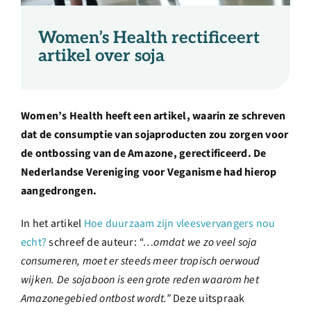
Over ons
Women’s Health rectificeert
Ondernemer
artikel over soja
Contact
Women’s Health heeft een artikel, waarin ze schreven
dat de consumptie van sojaproducten zou zorgen voor
Doneren
de ontbossing van de Amazone, gerectificeerd. De
Nederlandse Vereniging voor Veganisme had hierop
Shop
aangedrongen.
In het artikel
Hoe duurzaam zijn vleesvervangers nou
English
echt?
schreef de auteur:
“…omdat we zo veel soja
consumeren, moet er steeds meer tropisch oerwoud
wijken. De sojaboon is een grote reden waarom het
Amazonegebied ontbost wordt.”
Deze uitspraak