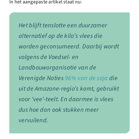
In het aangepaste artikel staat nu:
Het blijft tenslotte een duurzamer
alternatief op de kilo’s vlees die
worden geconsumeerd. Daarbij wordt
volgens de Voedsel- en
Landbouworganisatie van de
Verenigde Naties
96% van de soja
die
uit de Amazone-regio’s komt, gebruikt
voor ‘vee’-teelt. En daarmee is vlees
dus hoe dan ook stukken meer
vervuilend.