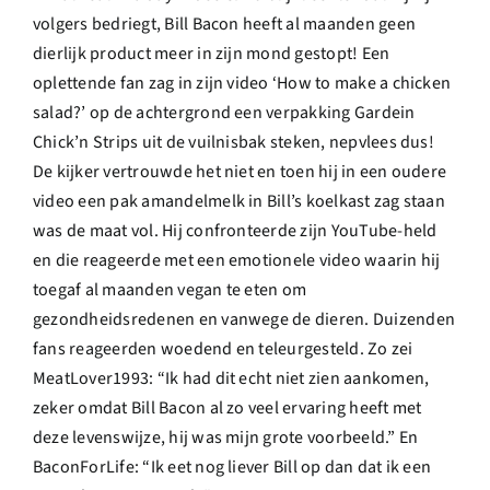
volgers bedriegt, Bill Bacon heeft al maanden geen
dierlijk product meer in zijn mond gestopt! Een
oplettende fan zag in zijn video ‘How to make a chicken
salad?’ op de achtergrond een verpakking Gardein
Chick’n Strips uit de vuilnisbak steken, nepvlees dus!
De kijker vertrouwde het niet en toen hij in een oudere
video een pak amandelmelk in Bill’s koelkast zag staan
was de maat vol. Hij confronteerde zijn YouTube-held
en die reageerde met een emotionele video waarin hij
toegaf al maanden vegan te eten om
gezondheidsredenen en vanwege de dieren. Duizenden
fans reageerden woedend en teleurgesteld. Zo zei
MeatLover1993: “Ik had dit echt niet zien aankomen,
zeker omdat Bill Bacon al zo veel ervaring heeft met
deze levenswijze, hij was mijn grote voorbeeld.” En
BaconForLife: “Ik eet nog liever Bill op dan dat ik een