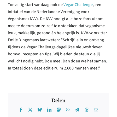
Toevallig start vandaag ook de
VeganChallenge
, een
initiatief van de Nederlandse Vereniging voor
Veganisme (NVV). De NVV nodigt alle boze fans uit om
mee te doenm om zo zelf te ontdekken dat veganisme
leuk, makkelijk, gezond én belangrijk is. NVV-voorzitter
Emile Dingemans laat weten: “Schrijf je in en ontvang
tijdens de VeganChallenge dagelijkse nieuwsbrieven
bomvol recepten en tips. Wij bieden de steun die jij
wellicht nodig hebt. Doe mee! Dan doen we het samen.
In totaal doen deze editie ruim 2.600 mensen mee.”
Delen
Facebook
X
Bluesky
LinkedIn
Mastodon
WhatsApp
Telegram
Threads
E-
mail