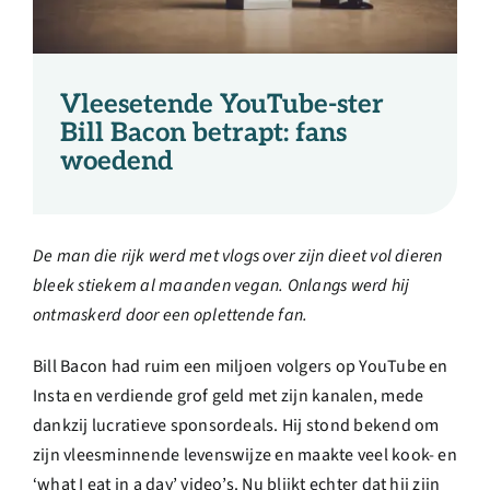
Over ons
Ondernemer
Vleesetende YouTube-ster
Bill Bacon betrapt: fans
Contact
woedend
Doneren
De man die rijk werd met vlogs over zijn dieet vol dieren
bleek stiekem al maanden vegan. Onlangs werd hij
Shop
ontmaskerd door een oplettende fan.
Bill Bacon had ruim een miljoen volgers op YouTube en
English
Insta en verdiende grof geld met zijn kanalen, mede
dankzij lucratieve sponsordeals. Hij stond bekend om
zijn vleesminnende levenswijze en maakte veel kook- en
‘what I eat in a day’ video’s. Nu blijkt echter dat hij zijn