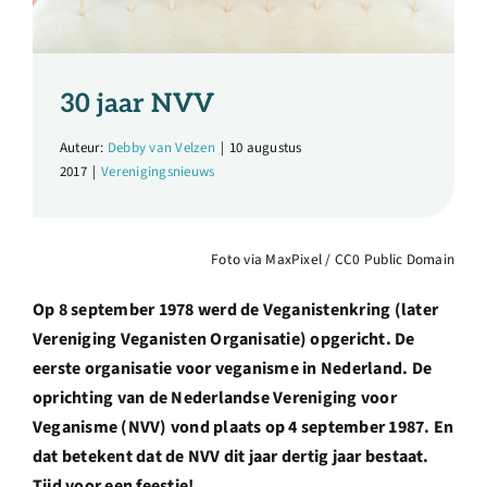
Over ons
Ondernemer
30 jaar NVV
Auteur:
Debby van Velzen
|
10 augustus
Contact
2017
|
Verenigingsnieuws
Doneren
Foto via MaxPixel / CC0 Public Domain
Shop
Op 8 september 1978 werd de Veganistenkring (later
Vereniging Veganisten Organisatie) opgericht. De
eerste organisatie voor veganisme in Nederland. De
English
oprichting van de Nederlandse Vereniging voor
Veganisme (NVV) vond plaats op 4 september 1987. En
dat betekent dat de NVV dit jaar dertig jaar bestaat.
Tijd voor een feestje!