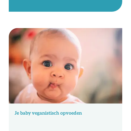
Over ons
Ondernemer
Contact
Doneren
Shop
English
Je baby veganistisch opvoeden