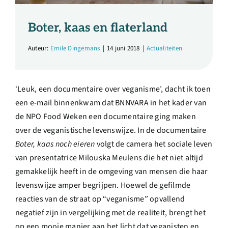
Over ons
Boter, kaas en flaterland
Ondernemer
Auteur:
Emile Dingemans
|
14 juni 2018
|
Actualiteiten
Contact
‘Leuk, een documentaire over veganisme’, dacht ik toen
een e-mail binnenkwam dat BNNVARA in het kader van
Doneren
de NPO Food Weken een documentaire ging maken
over de veganistische
levenswijze
. In de documentaire
Shop
Boter, kaas noch eieren
volgt de camera het sociale leven
van presentatrice Milouska Meulens die het niet altijd
gemakkelijk heeft in de omgeving van mensen die haar
English
levenswijze
amper begrijpen. Hoewel de gefilmde
reacties van de straat op “veganisme” opvallend
negatief zijn in vergelijking met de realiteit, brengt het
op een mooie manier aan het licht dat veganisten en