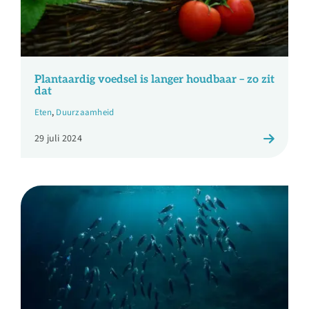
Plantaardig voedsel is langer houdbaar – zo zit
dat
Eten
,
Duurzaamheid
29 juli 2024