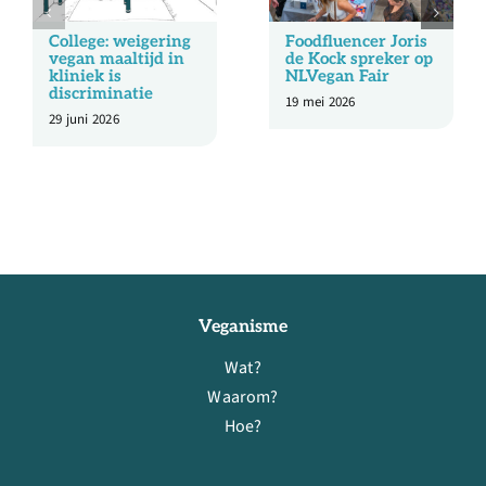
College: weigering
Foodfluencer Joris
vegan maaltijd in
de Kock spreker op
kliniek is
NLVegan Fair
discriminatie
19 mei 2026
29 juni 2026
Veganisme
Wat?
Waarom?
Hoe?