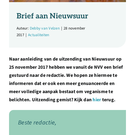
Over ons
Brief aan Nieuwsuur
Ondernemer
Auteur:
Debby van Velzen
|
28 november
2017
|
Actualiteiten
Contact
Naar aanleiding van de uitzending van Nieuwsuur op
Doneren
25 november 2017 hebben we vanuit de NVV een brief
gestuurd naar de redactie. We hopen ze hiermee te
Shop
informeren dat er ook een meer genuanceerde en
meer volledige aanpak bestaat om veganisme te
belichten. Uitzending gemist? Kijk dan
hier
terug.
English
Beste redactie,