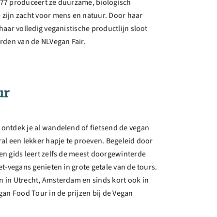
977 produceert ze duurzame, biologisch
zijn zacht voor mens en natuur. Door haar
haar volledig veganistische productlijn sloot
arden van de NLVegan Fair.
ur
ontdek je al wandelend of fietsend de vegan
ral een lekker hapje te proeven. Begeleid door
en gids leert zelfs de meest doorgewinterde
et-vegans genieten in grote getale van de tours.
 in Utrecht, Amsterdam en sinds kort ook in
gan Food Tour in de prijzen bij de Vegan