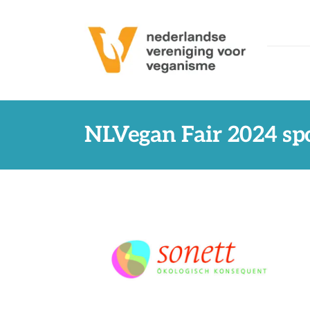
Ga
naar
inhoud
NLVegan Fair 2024 sp