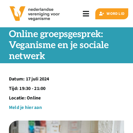
Ga
naar
WORD LID
Toggle
inhoud
Navigation
Online groepsgesprek:
Zoeken
naar:
Veganisme en je sociale
netwerk
Veganisme
Artikelen
Datum:
17 juli 2024
Tijd:
19:30 - 21:00
Events
Locatie:
Online
Meld je hier aan
Doe ook mee