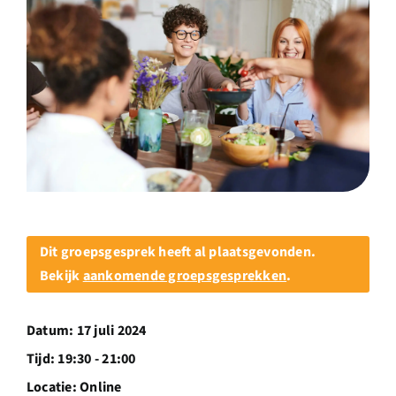
Over ons
Ondernemer
Contact
Doneren
Shop
Dit groepsgesprek heeft al plaatsgevonden.
Bekijk
aankomende groepsgesprekken
.
English
Datum:
17 juli 2024
Tijd:
19:30 - 21:00
Locatie:
Online