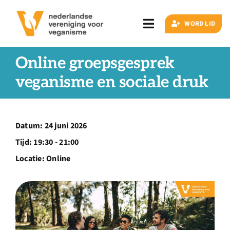
Ga
naar
WORD LID
Toggle
inhoud
Navigation
Zoeken
Online groepsgesprek
naar:
veganisme en sociale druk
Veganisme
Datum:
24 juni 2026
Artikelen
Tijd:
19:30 - 21:00
Locatie:
Online
Events
Doe ook mee