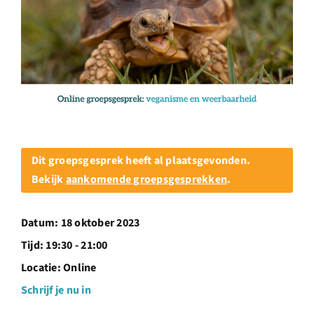
Over ons
Ondernemer
Contact
Doneren
Dit groepsgesprek heeft al plaatsgevonden.
Bekijk
aankomende groepsgesprekken
.
Shop
Datum:
18 oktober 2023
English
Tijd:
19:30 - 21:00
Locatie:
Online
Schrijf je nu in