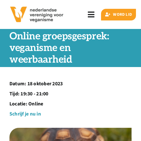
Ga
naar
WORD LID
Toggle
inhoud
Navigation
Online groepsgesprek:
Zoeken
naar:
veganisme en
weerbaarheid
Veganisme
Artikelen
Datum:
18 oktober 2023
Tijd:
19:30 - 21:00
Events
Locatie:
Online
Schrijf je nu in
Doe ook mee