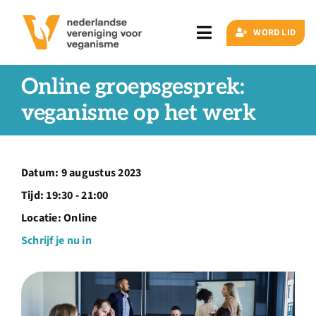
Ga
naar
WORD LID
Toggle
inhoud
Navigation
Zoeken
Online groepsgesprek:
naar:
veganisme op het werk
Veganisme
Datum:
9 augustus 2023
Artikelen
Tijd:
19:30 - 21:00
Locatie:
Online
Events
Schrijf je nu in
Doe ook mee