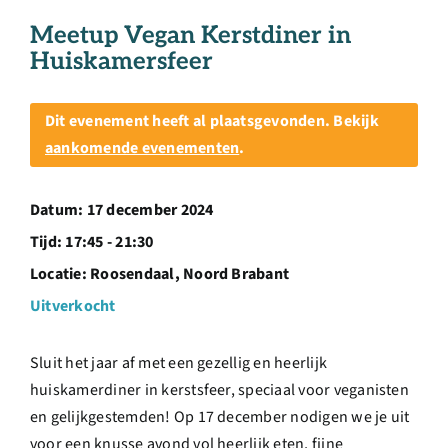
Over ons
Meetup Vegan Kerstdiner in
Huiskamersfeer
Ondernemer
Dit evenement heeft al plaatsgevonden. Bekijk
Contact
aankomende evenementen
.
Doneren
Datum:
17 december 2024
Tijd:
17:45 - 21:30
Locatie:
Roosendaal, Noord Brabant
Shop
Uitverkocht
English
Sluit het jaar af met een gezellig en heerlijk
huiskamerdiner in kerstsfeer, speciaal voor veganisten
en gelijkgestemden! Op 17 december nodigen we je uit
voor een knusse avond vol heerlijk eten, fijne