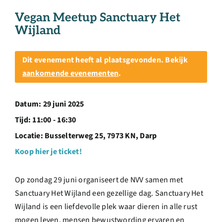
Over ons
Vegan Meetup Sanctuary Het
Wijland
Ondernemer
Dit evenement heeft al plaatsgevonden. Bekijk
Contact
aankomende evenementen
.
Doneren
Datum:
29 juni 2025
Tijd:
11:00 - 16:30
Locatie:
Busselterweg 25, 7973 KN, Darp
Shop
Koop hier je ticket!
English
Op zondag 29 juni organiseert de NVV samen met
Sanctuary Het Wijland een gezellige dag. Sanctuary Het
Wijland is een liefdevolle plek waar dieren in alle rust
mogen leven, mensen bewustwording ervaren en