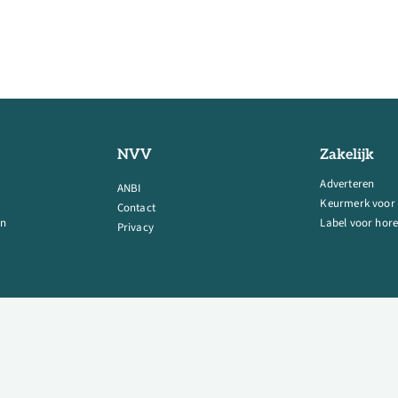
NVV
Zakelijk
Adverteren
ANBI
Keurmerk voor
Contact
en
Label voor hore
Privacy