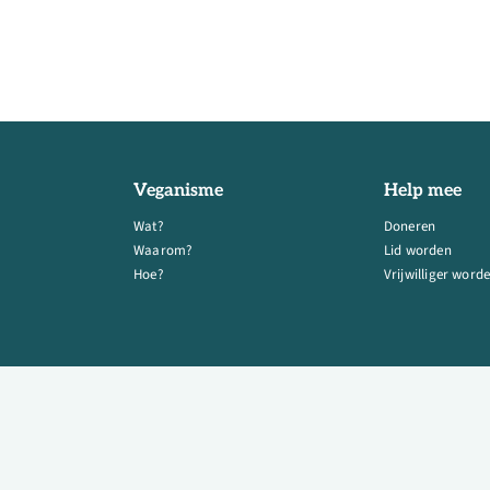
Veganisme
Help mee
Wat?
Doneren
Waarom?
Lid worden
Hoe?
Vrijwilliger word