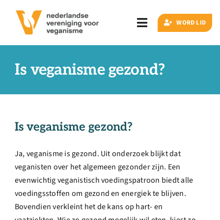
Ga
naar
WORD LID
Toggle
inhoud
Navigation
Zoeken
naar:
Is veganisme gezond?
Veganisme
Is veganisme gezond?
Artikelen
Ja, veganisme is gezond. Uit onderzoek blijkt dat
Events
veganisten over het algemeen gezonder zijn. Een
evenwichtig veganistisch voedingspatroon biedt alle
Doe ook mee
voedingsstoffen om gezond en energiek te blijven.
Bovendien verkleint het de kans op hart- en