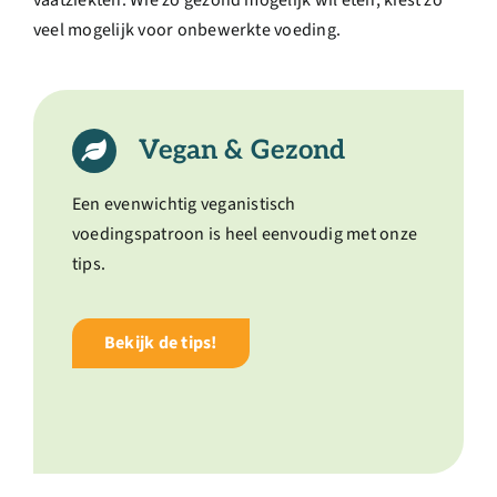
vaatziekten. Wie zo gezond mogelijk wil eten, kiest zo
Over ons
veel mogelijk voor onbewerkte voeding.
Ondernemer
Vegan & Gezond
Contact
Een evenwichtig veganistisch
Doneren
voedingspatroon is heel eenvoudig met onze
tips.
Shop
Bekijk de tips!
English