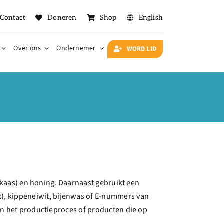
Contact
Doneren
Shop
English
Over ons
Ondernemer
WORD LID
t, kaas) en honing. Daarnaast gebruikt een
k), kippeneiwit, bijenwas of E-nummers van
 in het productieproces of producten die op