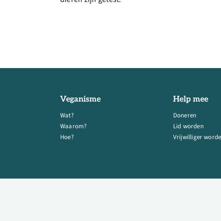
Veganisme
Help mee
Wat?
Doneren
Waarom?
Lid worden
Hoe?
Vrijwilliger word