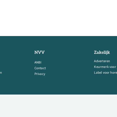
NVV
Zakelijk
Adverteren
ANBI
Keurmerk voor
Contact
en
Label voor hore
Privacy