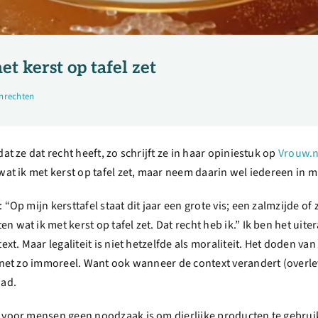
et kerst op tafel zet
nrechten
at ze dat recht heeft, zo schrijft ze in haar opiniestuk op
Vrouw.n
 wat ik met kerst op tafel zet, maar neem daarin wel iedereen in 
“Op mijn kersttafel staat dit jaar een grote vis; een zalmzijde of
 wat ik met kerst op tafel zet. Dat recht heb ik.” Ik ben het uite
ext. Maar legaliteit is niet hetzelfde als moraliteit. Het doden van
r net zo immoreel. Want ook wanneer de context verandert (overle
aad.
r voor mensen geen noodzaak is om dierlijke producten te gebru