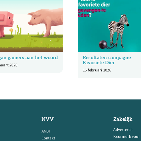
an gamers aan het woord
Resultaten campagne
Favoriete Dier
maart 2026
16 februari 2026
NVV
Zakelijk
Adverteren
ANBI
Keurmerk voor
Contact