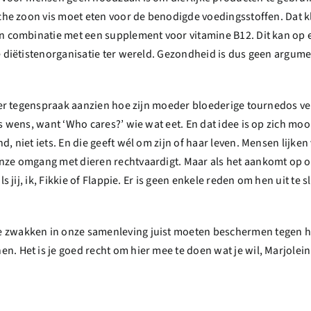
sche zoon vis moet eten voor de benodigde voedingsstoffen. Dat k
n combinatie met een supplement voor vitamine B12. Dit kan op el
e diëtistenorganisatie ter wereld. Gezondheid is dus geen argume
nder tegenspraak aanzien hoe zijn moeder bloederige tournedos ve
s wens, want ‘Who cares?’ wie wat eet. En dat idee is op zich mo
 niet iets. En die geeft wél om zijn of haar leven. Mensen lijken 
nze omgang met dieren rechtvaardigt. Maar als het aankomt op on
s jij, ik, Fikkie of Flappie. Er is geen enkele reden om hen uit te 
zwakken in onze samenleving juist moeten beschermen tegen het
. Het is je goed recht om hier mee te doen wat je wil, Marjolein.