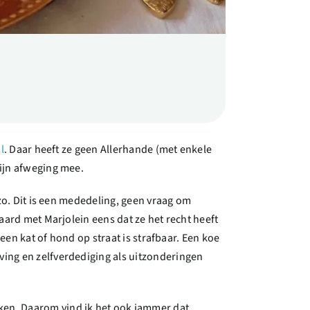
l
. Daar heeft ze geen Allerhande (met enkele
mijn afweging mee.
 zo. Dit is een mededeling, geen vraag om
raard met Marjolein eens dat ze het recht heeft
 een kat of hond op straat is strafbaar. Een koe
ving en zelfverdediging als uitzonderingen
iken. Daarom vind ik het ook jammer dat