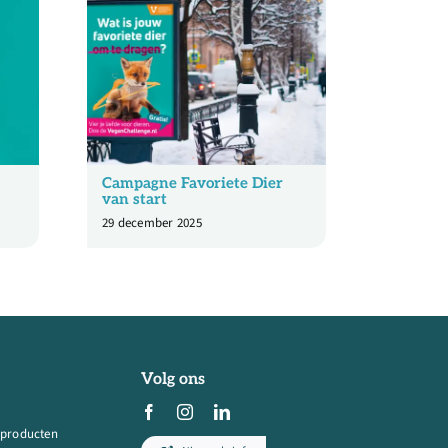
Campagne Favoriete Dier
Educati
van start
17 juni 20
29 december 2025
Volg ons
 producten