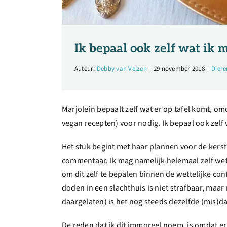
Ik bepaal ook zelf wat ik m
Auteur:
Debby van Velzen
|
29 november 2018
|
Diere
Marjolein bepaalt zelf wat er op tafel komt, omd
vegan recepten) voor nodig. Ik bepaal ook zelf
Het stuk begint met haar plannen voor de kerst: 
commentaar. Ik mag namelijk helemaal zelf weten
om dit zelf te bepalen binnen de wettelijke cont
doden in een slachthuis is niet strafbaar, maa
daargelaten) is het nog steeds dezelfde (mis)d
De reden dat ik dit immoreel noem, is omdat e