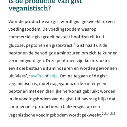
Is de productie van gist
veganistisch?
Voor de productie van gist wordt gist gekweekt op een
voedingsbodem. De voedingsbodem waarop
commerciële gist groeit bestaat hoofdzakelijk uit
1
glucose, peptonen en gistextract.
Gist haalt uit de
peptonen de benodigde aminozuren om zich te kunnen
vermenigvuldigen. Deze peptonen zijn korte stukjes
eiwit die bestaan uit aminozuren en worden gewonnen
uit ‘vlees’,
caseïne
of
soja
. Om na te gaan of de gist
veganistisch is, moet nagegaan worden of er geen
peptonen met een dierlijke herkomst gebruikt worden
in de voedingsbodem van de gist. Uit navraag blijkt dat
commerciële productie van bakkersgist op een
2,
3,
4,
5,
6
veganistische voedingsbodem wordt gekweekt.