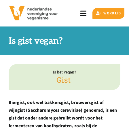
Ga
naar
WORD LID
Toggle
inhoud
Navigation
Zoeken
naar:
Is gist vegan?
Veganisme
Artikelen
Events
Biergist, ook wel bakkersgist, brouwersgist of
wijngist (Saccharomyces cerevisiae) genoemd, is een
Doe ook mee
gist dat onder andere gebruikt wordt voor het
fermenteren van koolhydraten, zoals bij de